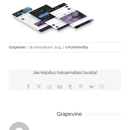
Grapevine
|
18 marraskuun, 2014
|
0 Kommenttia
Jaa kirjoitus haluamallasi tavalla!
Facebook
X
Reddit
LinkedIn
Tumblr
Pinterest
Vk
Sähköposti
Tietoa kirjoittajasta:
Grapevine