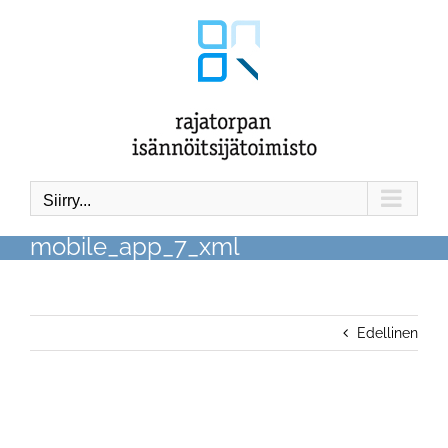
Skip
to
content
Siirry...
mobile_app_7_xml
Edellinen
mobile_app_7_xml